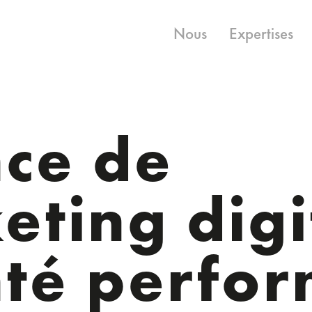
Nous
Expertises
ce de
eting digi
nté perfo