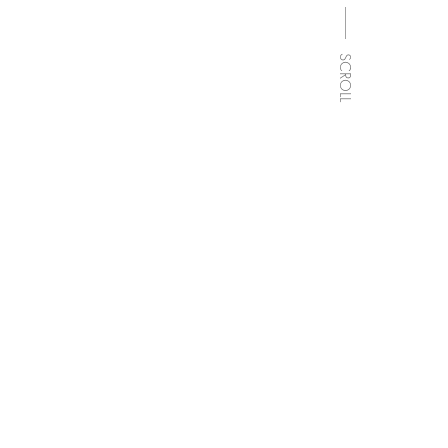
____
SCROLL