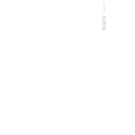
____
SCROLL