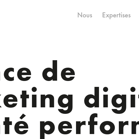
Nous
Expertises
ce de
eting digi
nté perfo